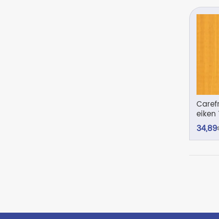
Carefr
eiken 
34,
89