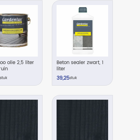
 olie 2,5 liter
Beton sealer zwart, 1
ruin
liter
39,
25
stuk
stuk