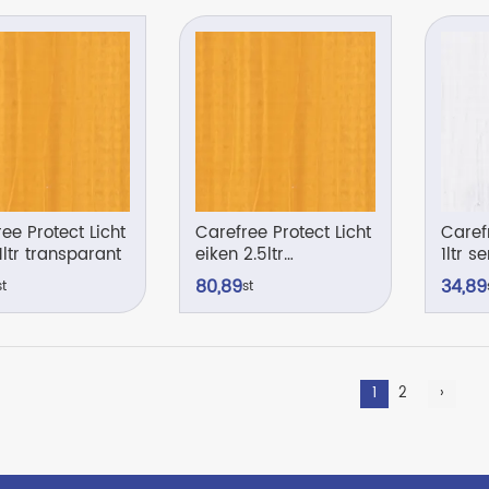
ee Protect Licht
Carefree Protect Licht
Caref
1ltr transparant
eiken 2.5ltr
1ltr 
transparant
80,
89
34,
89
st
st
1
2
›