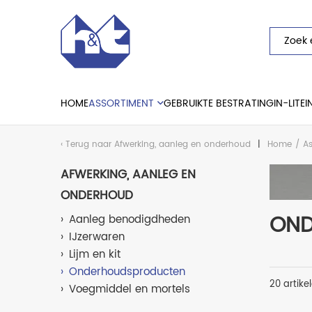
HOME
ASSORTIMENT
GEBRUIKTE BESTRATING
IN-LITE
I
Terug naar
Afwerking, aanleg en onderhoud
Home
/
As
AFWERKING, AANLEG EN
ONDERHOUD
OND
Aanleg benodigdheden
IJzerwaren
Lijm en kit
Onderhoudsproducten
20 artike
Voegmiddel en mortels