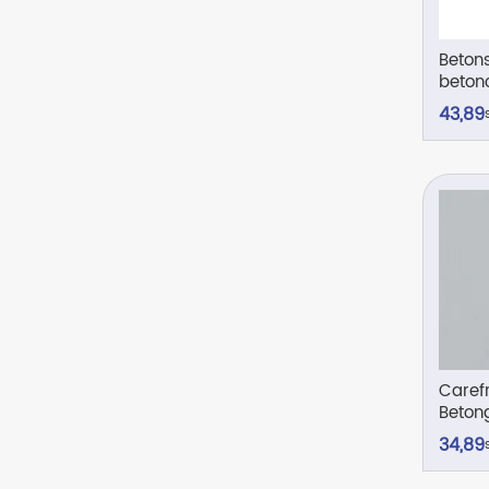
Beton
betonc
liter
43,
89
Caref
Betongr
semid
34,
89