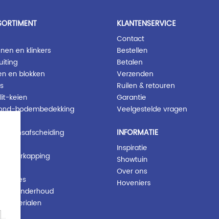
SORTIMENT
KLANTENSERVICE
Contact
nen en klinkers
Bestellen
uiting
Betalen
en en blokken
Verzenden
s
Ruilen & retouren
lit-keien
Garantie
ond-bodembedekking
Veelgestelde vragen
ng
INFORMATIE
g-grensafscheiding
Inspiratie
en overkapping
Showtuin
chting
Over ons
essoires
Hoveniers
ng en onderhoud
e materialen