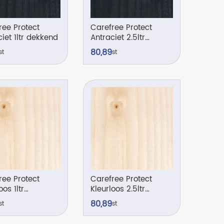
ree Protect
Carefree Protect
iet 1ltr dekkend
Antraciet 2.5ltr
dekkend
80,
89
st
st
ree Protect
Carefree Protect
oos 1ltr
Kleurloos 2.5ltr
parant
transparant
80,
89
st
st