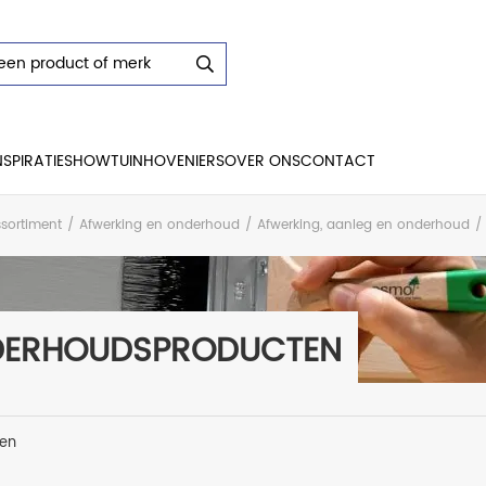
NSPIRATIE
SHOWTUIN
HOVENIERS
OVER ONS
CONTACT
sortiment
/
Afwerking en onderhoud
/
Afwerking, aanleg en onderhoud
/
ERHOUDSPRODUCTEN
len