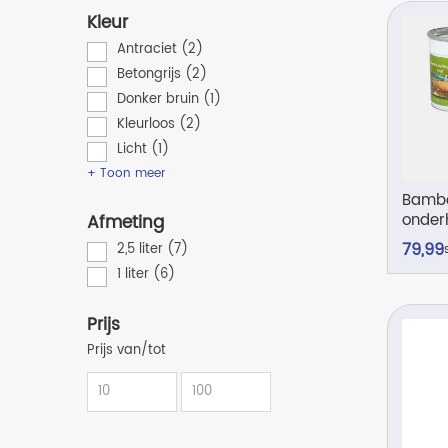
Kleur
Antraciet
(2)
Betongrijs
(2)
Donker bruin
(1)
Kleurloos
(2)
Licht
(1)
+ Toon meer
Bamb
onderh
Afmeting
2,5 lit
79,
99
2,5 liter
(7)
1 liter
(6)
Prijs
Prijs van/tot