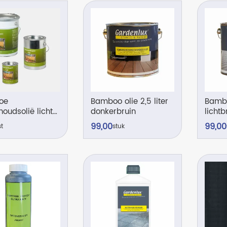
oe
Bamboo olie 2,5 liter
Bamboo
oudsolië licht
donkerbruin
lichtb
er
99,
00
99,
00
st
stuk