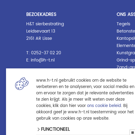
BEZOEKADRES
ONS AS
H&T sierbestrating
Tegels
Leidsevaart 13
Betonste
2161 AR Lisse
Kantopsl
Element
T:
0252-37 02 20
Kunstgra
E:
info@h-t.nl
Grind-sp
Zand-gr
OPENINGSTIJDEN
Afwateri
www.h-t.nl gebruikt cookies om de website te
Schuttin
Maandag t/m Vrijdag
verbeteren en te analyseren, voor social media en
Tuinhout
van
07:00
tot
18:00
om ervoor te zorgen dat je relevante advertenties
Blokhut 
te zien krijgt. Als je meer wilt weten over deze
Zaterdag
Tuinverli
cookies, klik dan hier voor
ons cookie beleid
. Bij
van
08:00
tot
12:00
Tuin acc
akkoord geef je www.h-t.nl toestemming voor het
Afwerki
gebruik van cookies op onze website.
Gebruikt
FUNCTIONEEL