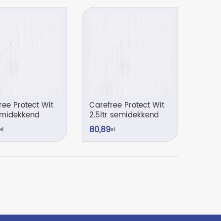
ree Protect Wit
Carefree Protect Wit
semidekkend
2.5ltr semidekkend
80,
89
st
st