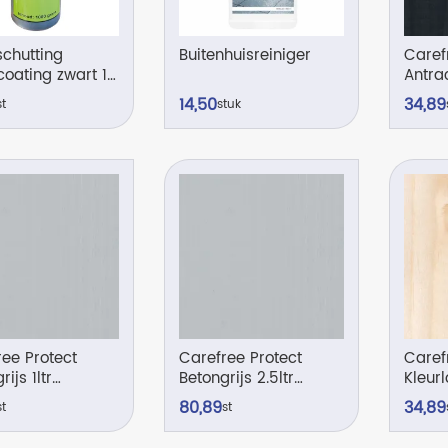
schutting
Buitenhuisreiniger
Caref
oating zwart 1
Antrac
14,
50
34,
89
st
stuk
ree Protect
Carefree Protect
Caref
ijs 1ltr
Betongrijs 2.5ltr
Kleurl
ekkend
semidekkend
trans
80,
89
34,
89
st
st